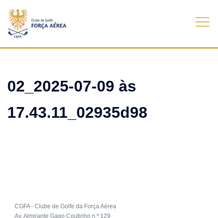
Skip
to
content
02_2025-07-09 às
17.43.11_02935d98
CGFA - Clube de Golfe da Força Aérea
Av. Almirante Gago Coutinho n.º 129